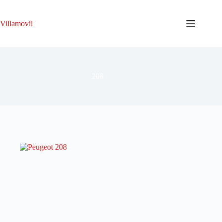
Saltar
al
contenido
Villamovil
208